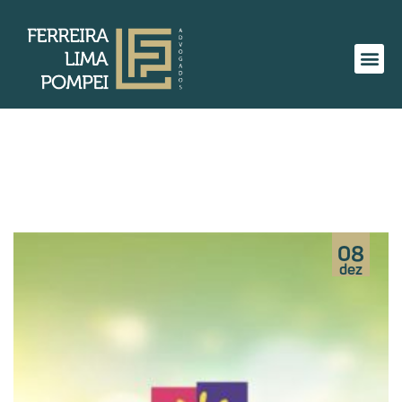
08
dez