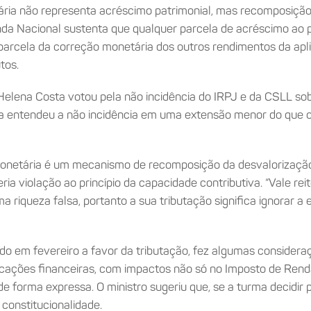
ria não representa acréscimo patrimonial, mas recomposição d
nda Nacional sustenta que qualquer parcela de acréscimo ao pa
parcela da correção monetária dos outros rendimentos da apli
tos.
a Helena Costa votou pela não incidência do IRPJ e da CSLL s
ra entendeu a não incidência em uma extensão menor do que o r
monetária é um mecanismo de recomposição da desvalorização
 violação ao princípio da capacidade contributiva. “Vale reit
riqueza falsa, portanto a sua tributação significa ignorar a 
tado em fevereiro a favor da tributação, fez algumas considera
licações financeiras, com impactos não só no Imposto de Renda
forma expressa. O ministro sugeriu que, se a turma decidir pe
 constitucionalidade.