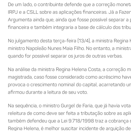
De um lado, o contribuinte defende que a correção monetá
IRPJ e a CSLL sobre as aplicações financeiras. Já a Faze
Argumenta ainda que, ainda que fosse possível separar a 
financeira e também integraria a base de cálculo dos tribu
No julgamento desta terça-feira (13/4), a ministra Regin
ministro Napoleão Nunes Maia Filho. No entanto, a minist
quando for possível separar os juros de outras verbas.
Na análise da ministra Regina Helena Costa, a correção 
magistrada, caso fosse considerado como acréscimo haveria
provoca o crescimento nominal do capital, acarretando uma 
afirmou durante a leitura de seu voto.
Na sequência, o ministro Gurgel de Faria, que já havia vo
releitura de como deve ser feita a tributação sobre as ap
também defendeu que a Lei 9.718/1998 traz a cobrança de 
Regina Helena, é melhor suscitar incidente de arguição de