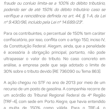
fraude ou conluio limita-se a 100% do débito tributário,
podendo ser de até 150% do débito tributário caso se
verifique a reincidência definida no art. 44, § 1-A, da Lei
nº 9.430/96, incluído pela Lei nº 14.689/23″
.
Para os contribuintes, o percentual de 150% tem caráter
confiscatório, por isso, conflita com o artigo 150, inciso IV,
da Constituição Federal. Alegam, ainda, que a penalidade
é acessória à obrigação principal, portanto, não pode
ultrapassar o valor do tributo. No caso concreto em
análise, a empresa pede que seja adotado o limite de
30% sobre o tributo devido (RE 736090 ou Tema 863).
A ação chegou no STF no ano de 2013 por meio de um
recurso de um posto de gasolina. A companhia recorre de
um acórdão do Tribunal Regional Federal da 4ª Região
(TRF-4), com sede em Porto Alegre, que havia entendido
a multa de 150% como válida. Para o TRF-4, o