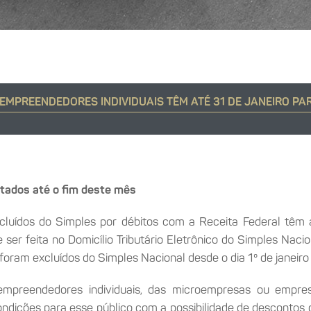
EMPREENDEDORES INDIVIDUAIS TÊM ATÉ 31 DE JANEIRO P
itados até o fim deste mês
luídos do Simples por débitos com a Receita Federal têm at
ser feita no Domicílio Tributário Eletrônico do Simples Nac
foram excluídos do Simples Nacional desde o dia 1º de janeir
oempreendedores individuais, das microempresas ou empre
ndições para esse público com a possibilidade de descontos d