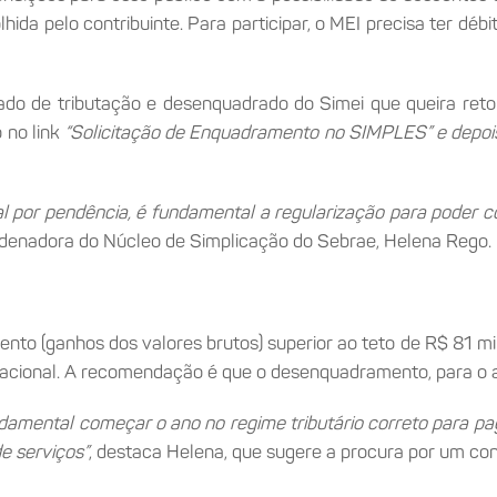
hida pelo contribuinte. Para participar, o MEI precisa ter débi
ado de tributação e desenquadrado do Simei que queira retoma
 no link
“Solicitação de Enquadramento no SIMPLES” e depois
 por pendência, é fundamental a regularização para poder co
ordenadora do Núcleo de Simplicação do Sebrae, Helena Rego.
nto (ganhos dos valores brutos) superior ao teto de R$ 81 m
acional. A recomendação é que o desenquadramento, para o ano
amental começar o ano no regime tributário correto para pag
e serviços”
, destaca Helena, que sugere a procura por um con