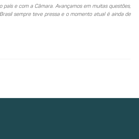
 o país e com a Câmara. Avançamos em muitas questões,
 Brasil sempre teve pressa e o momento atual é ainda de