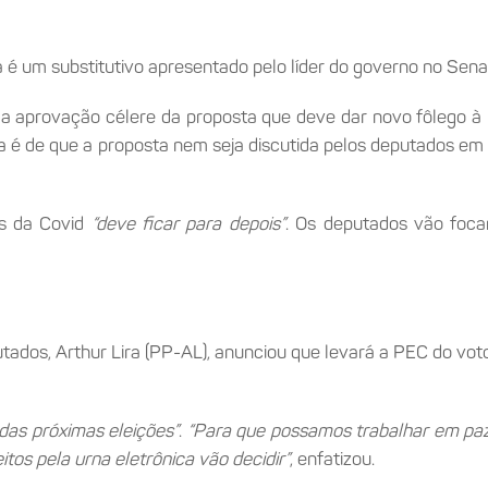
é um substitutivo apresentado pelo líder do governo no Sen
ela aprovação célere da proposta que deve dar novo fôlego
 é de que a proposta nem seja discutida pelos deputados em 
is da Covid
“deve ficar para depois”
. Os deputados vão foc
tados, Arthur Lira (PP-AL), anunciou que levará a PEC do vo
 das próximas eleições”
.
“Para que possamos trabalhar em paz 
tos pela urna eletrônica vão decidir”
, enfatizou.