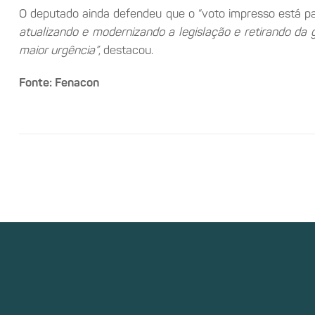
O deputado ainda defendeu que o “voto impresso está pa
atualizando e modernizando a legislação e retirando da
maior urgência”
, destacou.
Fonte: Fenacon