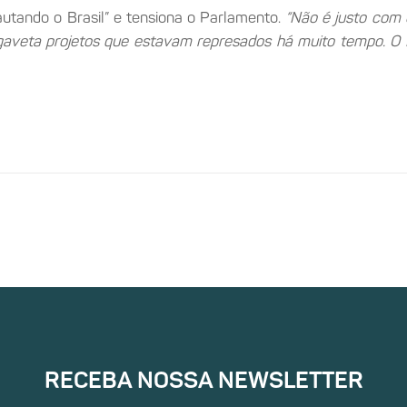
utando o Brasil” e tensiona o Parlamento.
“Não é justo com
 gaveta projetos que estavam represados há muito tempo. O
RECEBA NOSSA NEWSLETTER