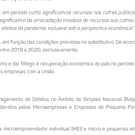
, em período curto, significativos recursos nos cofres públic
ignificativo da arrecadação imediata de recursos aos cofres p
 efeitos da pandemia, inclusive sob a perspectiva econômica”
e, em função das condições previstas no substitutivo. De aco
 entre 2019 e 2020, exclusivamente.
ânimo e dar fôlego à recuperação econômica do país no períod
nas empresas com a União.
Pagamento de Débitos no Âmbito do Simples Nacional (Relp
s devidos pelas Microempresas e Empresas de Pequeno Port
ara microempreendedor individual (MEI) e micro e pequenas 