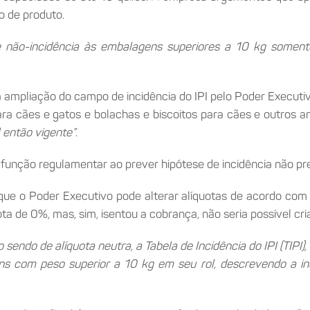
po de produto.
 não-incidência às embalagens superiores a 10 kg soment
a ampliação do campo de incidência do IPI pelo Poder Execut
ra cães e gatos e bolachas e biscoitos para cães e outros a
l então vigente”
.
unção regulamentar ao prever hipótese de incidência não pre
e o Poder Executivo pode alterar alíquotas de acordo com os
a de 0%, mas, sim, isentou a cobrança, não seria possível cri
sendo de alíquota neutra, a Tabela de Incidência do IPI (TIP
s com peso superior a 10 kg em seu rol, descrevendo a inc