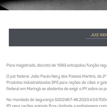
JUIZ IS
Para magistrado, decreto de 1983 extrapolou função regu
O juiz federal João Paulo Nery dos Passos Martins, da 
Produtos Industrializados (IPI) para rações de cães e 
Federal em Maringá se abstenha de exigir o IPI sobre os p
No mandado de segurança 5002467-46.2023.4.04.7004, i
IPI para rações animais ficou limitada a embalagens co