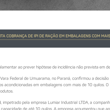
ENTA COBRANÇA DE IPI DE RAÇÃO EM EMBALAGENS COM MAIS
lamentar ao prever hipótese de incidência não prevista em d
2ª Vara Federal de Umuarama, no Paraná, confirmou a decisão
gatos acondicionadas em embalagens com mais de 10 quilos. O
rodutos.
mpetrado pela empresa Lumiar Industrial LTDA, a companhi
m capacidade de até 10 quilos. A empresa argumentou que a