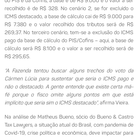
do PIS e da Cofins, a base é de R$ 9.000 e o valor a ser
recolhido é de R$ 328. No cenário 2, se for excluído o
ICMS destacado, a base de cálculo cai de R$ 9.000 para
R$ 7.380 e o valor recolhido dos tributos será de R$
269,37. No terceiro cenário, tem-se a exclusão do ICMS
pago da base de cálculo do PIS/Cofins – aqui, a base de
cálculo será R$ 8.100 e o valor a ser recolhido será de
R$ 295,65.
“A Fazenda tentou buscar alguns trechos do voto da
Cármen Lúcia para sustentar que seria o ICMS pago e
não o destacado. A gente entende que existe certa má-
fé porque o fisco omite alguns pontos em que está
implícito que seria sim o ICMS destacado”
, afirma Vieira.
Na análise de Matheus Bueno, sócio do Bueno & Castro
Tax Lawyers, a situação atual do Brasil, com pandemia de
Covid-19, crise política e econômica, deve impactar para