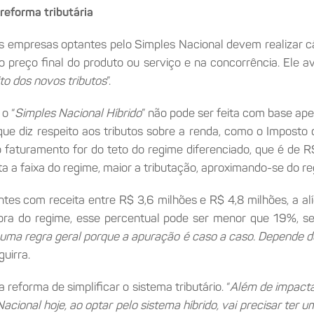
reforma tributária
 empresas optantes pelo Simples Nacional devem realizar cál
 preço final do produto ou serviço e na concorrência. Ele a
to dos novos tributos
”.
o “
Simples Nacional Híbrido
” não pode ser feita com base ape
 diz respeito aos tributos sobre a renda, como o Imposto d
o faturamento for do teto do regime diferenciado, que é de R
ta a faixa do regime, maior a tributação, aproximando-se do 
antes com receita entre R$ 3,6 milhões e R$ 4,8 milhões, a al
Fora do regime, esse percentual pode ser menor que 19%, se
er uma regra geral porque a apuração é caso a caso. Depende
guirra.
reforma de simplificar o sistema tributário. “
Além de impacta
ional hoje, ao optar pelo sistema híbrido, vai precisar ter u