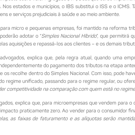
s. Nos estados e municípios, o IBS substitui o ISS e o ICMS. 
bens e serviços prejudiciais à saúde e ao meio ambiente.
 para micro e pequenas empresas, foi mantido na reforma tr
poderão adotar o “
Simples Nacional Híbrido
”, que permitirá
pelas aquisições e repassá-los aos clientes – e os demais trib
a advogados, explica que, pela regra atual, quando uma em
, independentemente do pagamento dos tributos na etapa anteri
 os recolhe dentro do Simples Nacional. Com isso, pode hav
do regime unificado, passando para o regime regular, ou ofe
der competitividade na comparação com quem está no regime
dvogados, explica que, para microempresas que vendem para o
pacto praticamente zero. Ao vender para o consumidor final, 
las, as faixas de faturamento e as alíquotas serão mantida