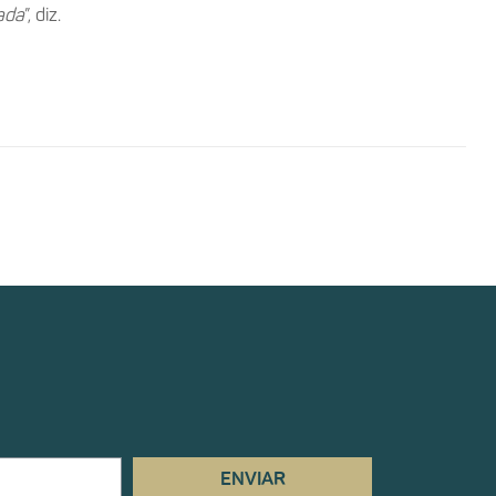
zada
”, diz.
ENVIAR