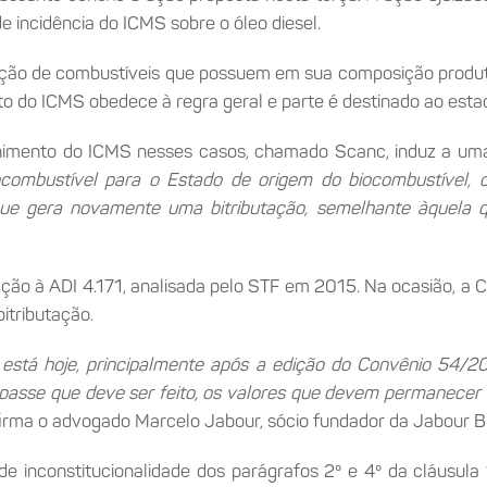
 incidência do ICMS sobre o óleo diesel.
ação de combustíveis que possuem em sua composição produto
nto do ICMS obedece à regra geral e parte é destinado ao est
lhimento do ICMS nesses casos, chamado Scanc, induz a uma
combustível para o Estado de origem do biocombustível
ue gera novamente uma bitributação, semelhante àquela q
ção à ADI 4.171, analisada pelo STF em 2015. Na ocasião, a C
itributação.
stá hoje, principalmente após a edição do Convênio 54/20
repasse que deve ser feito, os valores que devem permanece
firma o advogado Marcelo Jabour, sócio fundador da Jabour
de inconstitucionalidade dos parágrafos 2º e 4º da cláusula