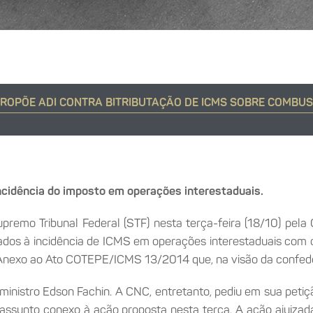
ROPÕE ADI CONTRA BITRIBUTAÇÃO DE ICMS SOBRE COMBUS
incidência do imposto em operações interestaduais.
upremo Tribunal Federal (STF) nesta terça-feira (18/10) pel
ados à incidência de
ICMS
em operações interestaduais com
 Anexo ao Ato COTEPE/
ICMS
13/2014 que, na visão da confed
inistro Edson Fachin. A CNC, entretanto, pediu em sua petiç
a assunto conexo à ação proposta nesta terça. A ação ajuiza