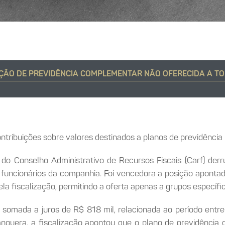
ÇÃO DE PREVIDÊNCIA COMPLEMENTAR NÃO OFERECIDA A T
ntribuições sobre valores destinados a planos de previdência
o Conselho Administrativo de Recursos Fiscais (Carf) derr
 funcionários da companhia. Foi vencedora a posição apontad
la fiscalização, permitindo a oferta apenas a grupos específi
, somada a juros de R$ 818 mil, relacionada ao período ent
anguera, a fiscalização apontou que o plano de previdência