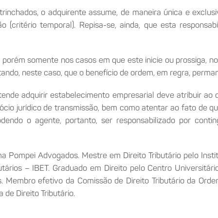
trinchados, o adquirente assume, de maneira única e exclusiva
 (critério temporal). Repisa-se, ainda, que esta responsab
, porém somente nos casos em que este inicie ou prossiga, 
tando, neste caso, que o benefício de ordem, em regra, perman
tende adquirir estabelecimento empresarial deve atribuir ao
gócio jurídico de transmissão, bem como atentar ao fato de q
dendo o agente, portanto, ser responsabilizado por contin
 Pompei Advogados. Mestre em Direito Tributário pelo Institut
ributários – IBET. Graduado em Direito pelo Centro Universit
. Membro efetivo da Comissão de Direito Tributário da Ord
e Direito Tributário.