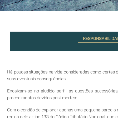
RESPONSABILIDA
Há poucas situações na vida consideradas como certas 
suas eventuais consequências.
Encaixam-se no aludido perfil as questões sucessória
procedimentos devidos post mortem.
Com o condão de explanar apenas uma pequena parcela des
regida pelo artigo 133 do Código Tributário Nacional, que