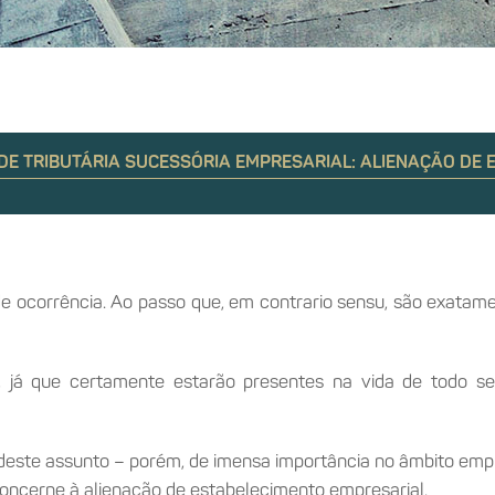
DE TRIBUTÁRIA SUCESSÓRIA EMPRESARIAL: ALIENAÇÃO DE 
de ocorrência. Ao passo que, em contrario sensu, são exata
s, já que certamente estarão presentes na vida de todo se
te assunto – porém, de imensa importância no âmbito empresa
 concerne à alienação de estabelecimento empresarial.