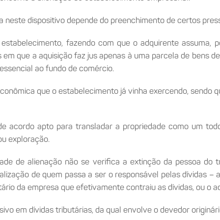
a neste dispositivo depende do preenchimento de certos press
 estabelecimento, fazendo com que o adquirente assuma, port
os em que a aquisição faz jus apenas à uma parcela de bens 
essencial ao fundo de comércio.
conômica que o estabelecimento já vinha exercendo, sendo qu
de acordo apto para transladar a propriedade como um todo, 
ou exploração.
de de alienação não se verifica a extinção da pessoa do t
isualização de quem passa a ser o responsável pelas dívidas – a
etário da empresa que efetivamente contraiu as dívidas, ou o
ivo em dívidas tributárias, da qual envolve o devedor originário